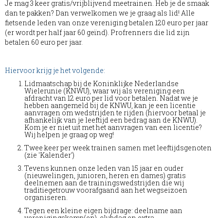
Je mag 3 keer gratis/vrijblijvend meetrainen. Heb je de smaak
dan te pakken? Dan verwelkomen we je graag als lid! Alle
fietsende leden van onze vereniging betalen 120 euro per jaar
(er wordt per half jaar 60 geïnd). Profrenners die lid zijn
betalen 60 euro per jaar.
Hiervoor krijg je het volgende:
Lidmaatschap bij de Koninklijke Nederlandse
Wielerunie (KNWU), waar wij als vereniging een
afdracht van 12 euro per lid voor betalen. Nadat we je
hebben aangemeld bij de KNWU, kan je een licentie
aanvragen om wedstrijden te rijden (hiervoor betaal je
afhankelijk van je leeftijd een bedrag aan de KNWU).
Kom je er niet uit met het aanvragen van een licentie?
Wij helpen je graag op weg!
Twee keer per week trainen samen met leeftijdsgenoten
(zie '
Kalender
')
Tevens kunnen onze leden van 15 jaar en ouder
(nieuwelingen, junioren, heren en dames) gratis
deelnemen aan de trainingswedstrijden die wij
traditiegetrouw voorafgaand aan het wegseizoen
organiseren.
Tegen een kleine eigen bijdrage: deelname aan
verenigingskamp(en), clubdag en extra