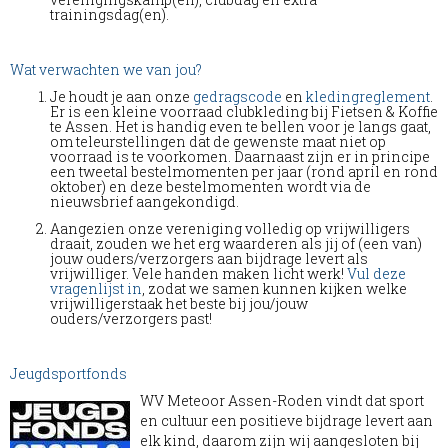
trainingsdag(en).
Wat verwachten we van jou?
Je houdt je aan onze
gedragscode
en
kledingreglement
.
Er is een kleine voorraad clubkleding bij Fietsen & Koffie
te Assen. Het is handig even te bellen voor je langs gaat,
om teleurstellingen dat de gewenste maat niet op
voorraad is te voorkomen. Daarnaast zijn er in principe
een tweetal bestelmomenten per jaar (rond april en rond
oktober) en deze bestelmomenten wordt via de
nieuwsbrief aangekondigd.
Aangezien onze vereniging volledig op vrijwilligers
draait, zouden we het erg waarderen als jij of (een van)
jouw ouders/verzorgers aan bijdrage levert als
vrijwilliger. Vele handen maken licht werk!
Vul deze
vragenlijst in
, zodat we samen kunnen kijken welke
vrijwilligerstaak het beste bij jou/jouw
ouders/verzorgers past!
Jeugdsportfonds
WV Meteoor Assen-Roden vindt dat sport
en cultuur een positieve bijdrage levert aan
elk kind, daarom zijn wij aangesloten bij