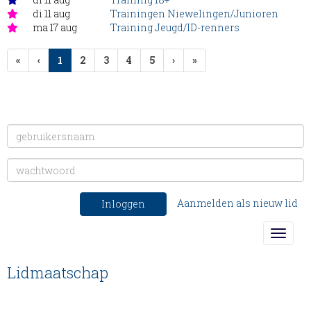
di 11 aug
Trainingen Niewelingen/Junioren
ma 17 aug
Training Jeugd/ID-renners
(huidige)
«
‹
1
2
3
4
5
›
»
Aanmelden als nieuw lid
Inloggen
Toggle
Lidmaatschap