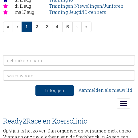
di 11 aug
Trainingen Niewelingen/Junioren
ma 17 aug
Training Jeugd/ID-renners
(huidige)
«
‹
1
2
3
4
5
›
»
Aanmelden als nieuw lid
Inloggen
Toggle
Ready2Race en Koersclinic
Op 9 juli is het zo ver! Dan organiseren wij samen met Jumbo
Visma op onze wielerbaan aan de Stadsbroek in Assen een