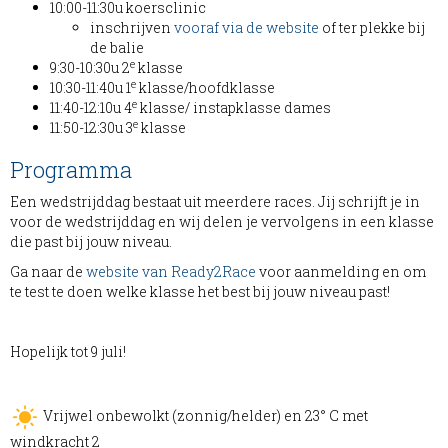
10:00-11:30u koersclinic
inschrijven
vooraf via de website
of ter plekke bij
de balie
e
9:30-10:30u 2
klasse
e
10:30-11:40u 1
klasse/hoofdklasse
e
11:40-12:10u 4
klasse/ instapklasse dames
e
11:50-12:30u 3
klasse
Programma
Een wedstrijddag bestaat uit meerdere races. Jij schrijft je in
voor de wedstrijddag en wij delen je vervolgens in een klasse
die past bij jouw niveau.
Ga naar de
website van Ready2Race
voor aanmelding en om
te test te doen welke klasse het best bij jouw niveau past!
Hopelijk tot 9 juli!
Vrijwel onbewolkt (zonnig/helder) en 23° C met
windkracht 2