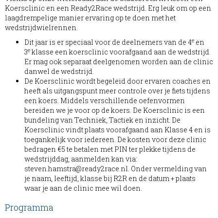
Koersclinic en een Ready2Race wedstrijd. Erg leuk om op een
laagdrempelige manier ervaring op te doen met het
wedstrijdwielrennen.
e
Dit jaar is er speciaal voor de deelnemers van de 4
en
e
3
klasse een koersclinic voorafgaand aan de wedstrijd.
Er mag ook separaat deelgenomen worden aan de clinic
danwel de wedstrijd.
De Koersclinic wordt begeleid door ervaren coaches en
heeft als uitgangspunt meer controle over je fiets tijdens
een koers. Middels verschillende oefenvormen
bereiden we je voor op de koers. De Koersclinic is een
bundeling van Techniek, Tactiek en inzicht. De
Koersclinic vindt plaats voorafgaand aan Klasse 4 en is
toegankelijk voor iedereen. De kosten voor deze clinic
bedragen €5 te betalen met PIN ter plekke tijdens de
wedstrijddag, aanmelden kan via:
artsmah.nevets
@ready2race.nl. Onder vermelding van
je naam, leeftijd, klasse bij R2R en de datum + plaats
waar je aan de clinic mee wil doen.
Programma